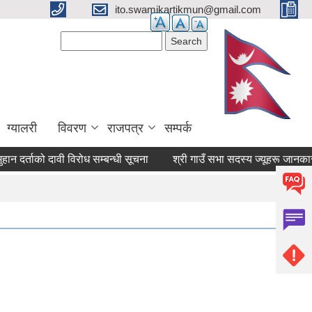
ito.swamikartikmun@gmail.com
Search form
Search
ग्यालरी
विवरण
राजपत्र
सम्पर्क
र्ताको दावी विरोध सम्बन्धी सूचना
श्री गाउँ सभा सदस्य ज्यूहरू जानकार