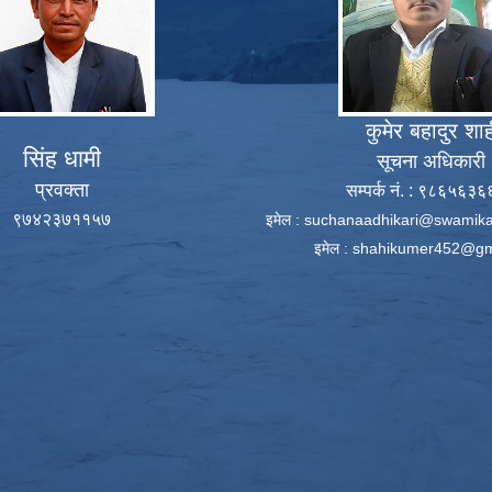
कुमेर बहादुर शा
सिंह धामी
सूचना अधिकारी
प्रवक्ता
सम्पर्क नं. : ९८६५६३
९७४२३७११५७
इमेल :
suchanaadhikari@swamika
इमेल :
shahikumer452@gm