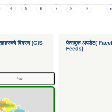
4
5
6
7
8
9
…
n
 तहहरुको विवरण (GIS
फेसबुक अपडेट( Fac
Feeds)