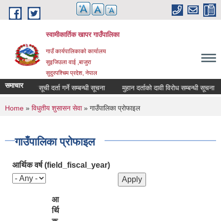
Skip to main content
स्वामीकार्तिक खापर गाउँपालिका
गाउँ कार्यपालिकाकाे कार्यालय
सुइजिउला वाई ,बाजुरा
सुदुरपश्चिम प्रदेश, नेपाल
समाचार
माैजुदा सूची दर्ता गर्ने सम्बन्धी सूचना
मुहान दर्ताको दावी विरोध सम्बन्धी सूचना
You are here
Home
»
विधुतीय शुसासन सेवा
» गाउँपालिका प्राेफाइल
गाउँपालिका प्राेफाइल
आर्थिक वर्ष (field_fiscal_year)
आ
र्थि