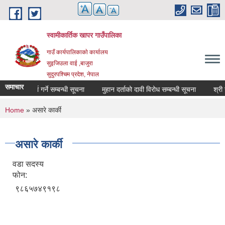
Skip to main content
स्वामीकार्तिक खापर गाउँपालिका
गाउँ कार्यपालिकाकाे कार्यालय
सुइजिउला वाई ,बाजुरा
सुदुरपश्चिम प्रदेश, नेपाल
समाचार
ा सूची दर्ता गर्ने सम्बन्धी सूचना
मुहान दर्ताको दावी विरोध सम्बन्धी सूचना
You are here
Home
» असारे कार्की
असारे कार्की
वडा सदस्य
फोन:
९८६५७४९१९८