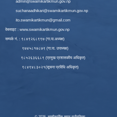
admin@swamikartikmun.gov.np
suchanaadhikari@swamikartikmun.gov.np
ito.swamikartikmun@gmail.com
वेबसाइट :
www.swamikartikmun.gov.np
सम्पर्क नं. : ९८४९२६८९९७ (गा.पा.अध्यक्ष)
९७४५८१७८७९ (गा.पा. उपाध्यक्ष)
९८५२६३६६८९ (प्रमुख प्रशासकीय अधिकृत)
९८४९४८३०२१(सूचना प्रविधि अधिकृत)
© 2026 स्वामीकार्तिक खापर गाउँपालिका