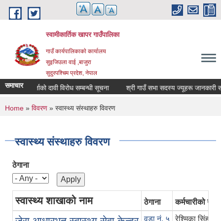
Skip to main content
स्वामीकार्तिक खापर गाउँपालिका
गाउँ कार्यपालिकाकाे कार्यालय
सुइजिउला वाई ,बाजुरा
सुदुरपश्चिम प्रदेश, नेपाल
समाचार
मुहान दर्ताको दावी विरोध सम्बन्धी सूचना
श्री गाउँ सभा सदस्य ज्यूहरू जानकारी सम्बन्
You are here
Home
»
विवरण
» स्वास्थ्य संस्थाहरु विवरण
स्वास्थ्य संस्थाहरु विवरण
ठेगाना
स्वास्थ्य शाखाको नाम
ठेगाना
कर्मचारीको नाम
वडा न‌ं. ५
रेश्मिका सिंह
जेरा आधारभूत स्वास्थ्य सेवा केन्द्र