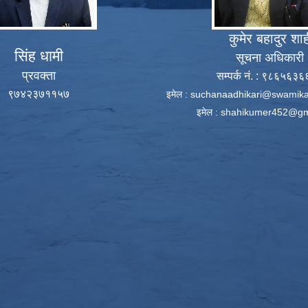
कुमेर बहादुर शा
सिंह धामी
सूचना अधिकारी
प्रवक्ता
सम्पर्क नं. : ९८६५६३
९७४२३७११५७
इमेल :
suchanaadhikari@swamika
इमेल :
shahikumer452@gm