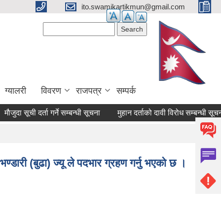
ito.swamikartikmun@gmail.com
Search form
Search
ग्यालरी
विवरण
राजपत्र
सम्पर्क
ा सूची दर्ता गर्ने सम्बन्धी सूचना
मुहान दर्ताको दावी विरोध सम्बन्धी सूचना
्डारी (बुढा) ज्यू ले पदभार ग्रहण गर्नु भएको छ ।