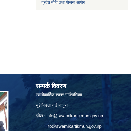
प्रदेश नीति तथा योजना आयोग
सम्पर्क विवरण
स्वामीकार्तिक खापर गाउँपालिका
सुईजिउला वाई बाजुरा
इमेल :
info@swamikartikmun.gov.np
ito@swamikartikmun.gov.np