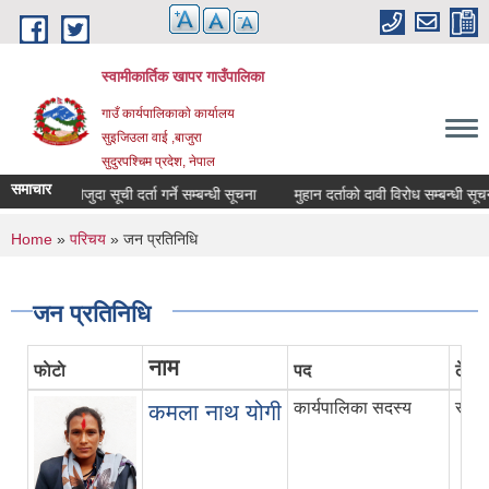
Skip to main content
स्वामीकार्तिक खापर गाउँपालिका
गाउँ कार्यपालिकाकाे कार्यालय
सुइजिउला वाई ,बाजुरा
सुदुरपश्चिम प्रदेश, नेपाल
समाचार
माैजुदा सूची दर्ता गर्ने सम्बन्धी सूचना
मुहान दर्ताको दावी विरोध सम्बन्धी सूचना
You are here
Home
»
परिचय
» जन प्रतिनिधि
जन प्रतिनिधि
नाम
फाेटाे
पद
ठेगान
कार्यपालिका सदस्य
स्वाम
कमला नाथ योगी