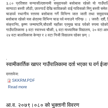
३.८० प्रतिशत सन्यासी/दशनामी समुदायकाे बसाेबास रहेकाे याे गाउँपा
साप्पाटा बस्ती लाैठी, उपरगाउँ देखि साविककाे वाई गाविसकाे मिगु बस्ती समेत
चाडपर्व स्थानीय स्तरमा बसोबास गर्ने विभिन्न जात जाती तथा समुदाय
बसोबास रहेको यस क्षेत्रमा विभिन्न चाड पर्व मनाउने गरिन्छ । । जस्तैः दशैं, 
संक्रान्ति, कृष्ण जन्माष्टमि,चाैदसी यहाँका प्रमुख चाड पर्वको रुपमा रह
गाउँपालिकामा ३ वटा स्वास्थ्य चाैकी, ६ वटा माध्यामिक विद्यालय, २० वटा आध
२४ वटा बालविकास केन्द्र र २ वटा निजी विद्यालय रहेका छन् ।
‍.
स्वामीकार्तिक खापर गाउँपालिकामा दर्ता भएका घ वर्ग ईज
दस्तावेज:
SKKRM.PDF
Read more
about स्वामीकार्तिक खापर गाउँपालिकामा दर्ता भएका घ वर्ग
आ.व. २०७९।०८० को भुक्तानी विवरण